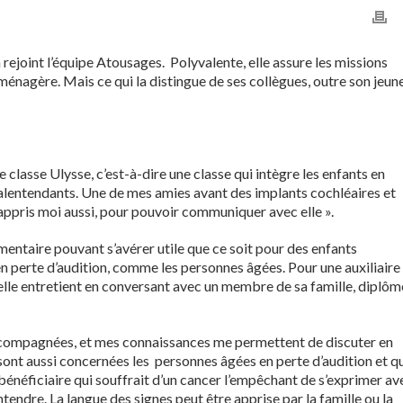
rejoint l’équipe Atousages. Polyvalente, elle assure les missions
e ménagère. Mais ce qui la distingue de ses collègues, outre son jeun
te classe Ulysse, c’est-à-dire une classe qui intègre les enfants en
lentendants. Une de mes amies avant des implants cochléaires et
i appris moi aussi, pour pouvoir communiquer avec elle ».
ntaire pouvant s’avérer utile que ce soit pour des enfants
n perte d’audition, comme les personnes âgées. Pour une auxiliaire
u’elle entretient en conversant avec un membre de sa famille, diplôm
accompagnées, et mes connaissances me permettent de discuter en
sont aussi concernées les personnes âgées en perte d’audition et qu
énéficiaire qui souffrait d’un cancer l’empêchant de s’exprimer av
ntendre. La langue des signes peut être apprise par la famille ou la