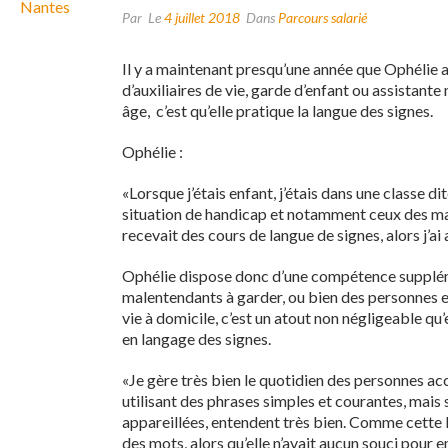
Par
Le
4 juillet 2018
Dans
Parcours salarié
Il y a maintenant presqu’une année que Ophélie a 
d’auxiliaires de vie, garde d’enfant ou assistant
âge, c’est qu’elle pratique la langue des signes.
Ophélie :
«Lorsque j’étais enfant, j’étais dans une classe di
situation de handicap et notamment ceux des ma
recevait des cours de langue de signes, alors j’a
Ophélie dispose donc d’une compétence suppléme
malentendants à garder, ou bien des personnes e
vie à domicile, c’est un atout non négligeable q
en langage des signes.
«Je gère très bien le quotidien des personnes 
utilisant des phrases simples et courantes, mais 
appareillées, entendent très bien. Comme cette b
des mots, alors qu’elle n’avait aucun souci pour e