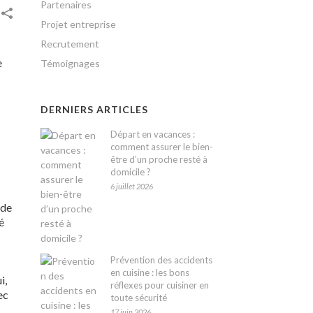
Partenaires
Projet entreprise
Recrutement
e
Témoignages
DERNIERS ARTICLES
Départ en vacances :
comment assurer le bien-
être d’un proche resté à
domicile ?
6 juillet 2026
 de
é
Prévention des accidents
en cuisine : les bons
i,
réflexes pour cuisiner en
ec
toute sécurité
17 juin 2026