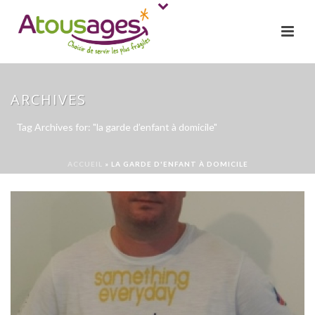
ARCHIVES
Tag Archives for: "la garde d’enfant à domicile"
ACCUEIL
»
LA GARDE D'ENFANT À DOMICILE