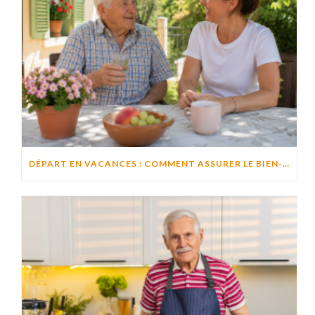
DÉPART EN VACANCES : COMMENT ASSURER LE BIEN-ÊTRE D’UN PROCHE RESTÉ À DOMICILE ?