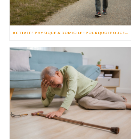
ACTIVITÉ PHYSIQUE À DOMICILE : POURQUOI BOUGER CHAQUE JOUR AIDE À PRÉSERVER L’AUTONOMIE ?