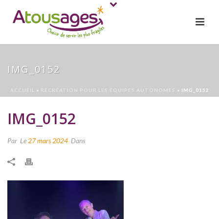
IMG_0152
ACCUEIL
»
RÉCRÉATION POUR LES ÉQUIPES AUTONOMES
»
IMG_0152
IMG_0152
Par
Le
27 mars 2024
Dans