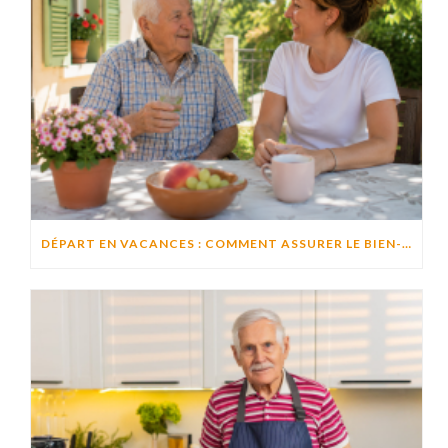
DÉPART EN VACANCES : COMMENT ASSURER LE BIEN-ÊTRE D’UN PROCHE RESTÉ À DOMICILE ?