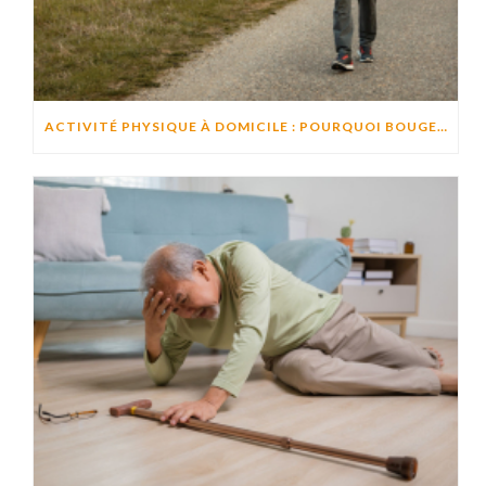
ACTIVITÉ PHYSIQUE À DOMICILE : POURQUOI BOUGER CHAQUE JOUR AIDE À PRÉSERVER L’AUTONOMIE ?