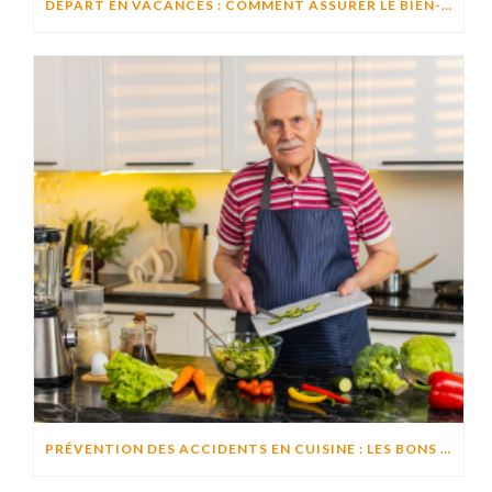
DÉPART EN VACANCES : COMMENT ASSURER LE BIEN-ÊTRE D’UN PROCHE RESTÉ À DOMICILE ?
PRÉVENTION DES ACCIDENTS EN CUISINE : LES BONS RÉFLEXES POUR CUISINER EN TOUTE SÉCURITÉ