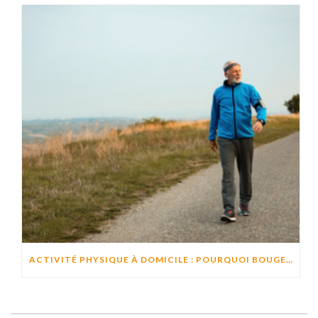
ACTIVITÉ PHYSIQUE À DOMICILE : POURQUOI BOUGER CHAQUE JOUR AIDE À PRÉSERVER L’AUTONOMIE ?