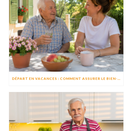
DÉPART EN VACANCES : COMMENT ASSURER LE BIEN-ÊTRE D’UN PROCHE RESTÉ À DOMICILE ?