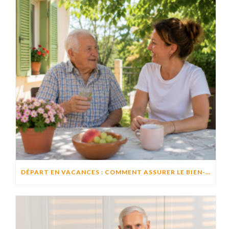
DÉPART EN VACANCES : COMMENT ASSURER LE BIEN-ÊTRE D’UN PROCHE RESTÉ À DOMICILE ?