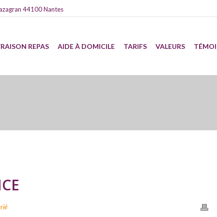
azagran 44100 Nantes
VRAISON REPAS
AIDE À DOMICILE
TARIFS
VALEURS
TÉMO
NCE
rié