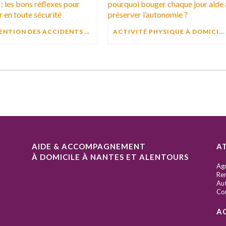
PRÉVENTION DES ACCIDENTS EN CUISINE : LES BONS RÉFLEXES POUR CUISINER EN TOUTE SÉCURITÉ
ACTIVITÉ PHYSIQUE À DOMICILE : POURQUOI BOUGER CHAQUE JOUR AIDE À PRÉSERVER L’AUTONOMIE ?
AIDE & ACCOMPAGNEMENT
A
À DOMICILE À NANTES ET ALENTOURS
S
Ag
Ren
Aut
Co
A