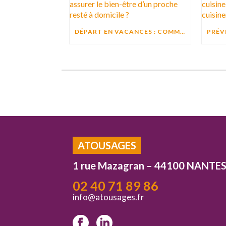
DÉPART EN VACANCES : COMMENT ASSURER LE BIEN-ÊTRE D’UN PROCHE RESTÉ À DOMICILE ?
ATOUSAGES
1 rue Mazagran – 44100 NANTE
02 40 71 89 86
info@atousages.fr