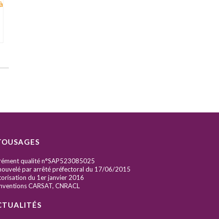
TOUSAGES
rément qualité n°SAP523085025
ouvelé par arrêté préfectoral du 17/06/2015
orisation du 1er janvier 2016
nventions CARSAT, CNRACL
CTUALITÉS