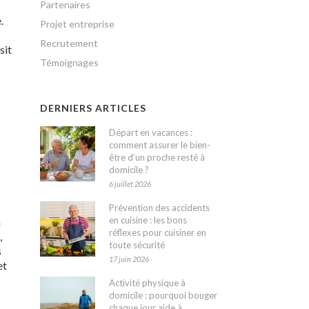
Partenaires
.
Projet entreprise
Recrutement
sit
Témoignages
DERNIERS ARTICLES
Départ en vacances :
comment assurer le bien-
être d’un proche resté à
domicile ?
6 juillet 2026
Prévention des accidents
en cuisine : les bons
a
réflexes pour cuisiner en
,
toute sécurité
s
17 juin 2026
et
Activité physique à
domicile : pourquoi bouger
chaque jour aide à