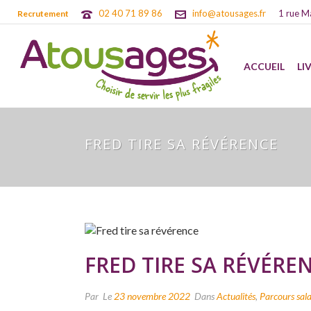
02 40 71 89 86
info@atousages.fr
1 rue M
Recrutement
ACCUEIL
LI
FRED TIRE SA RÉVÉRENCE
FRED TIRE SA RÉVÉRE
Par
Le
23 novembre 2022
Dans
Actualités
,
Parcours sala