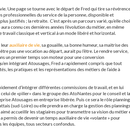
 vie. Une page se tourne avec le départ de Fred qui tire sa révérence
es professionnelles du service de la personne, disponible et
us justifiés ; la retraite. C’est après un parcours varié, qu’elle choi
le aura connu ces dernières années l’évolution du métier, en même
 travail classique et vertical à un mode libéré et horizontal.
 leur
auxiliaire de vie,
sa gouaille, sa bonne humeur, sa maitrise des
-être pas une vocation au départ, aurait pu l’être. Le rendre service,
dans un premier temps son moteur pour une conversion
eu qu’en intégrant Atousages, Fred a rapidement compris que tout
tés, les pratiques et les représentations des métiers de l’aide à
pidement d’intégrer différentes commissions de travail, et en lui
lui de «pilier» dans le groupe des AtoNantes pour le conseil et l
rise Atousages en entreprise libérée. Puis ce sera le rôle planning
ttais (sud-Loire) ou elle prendra en charge la gestion des planning
 aimé accueillir les stagiaires pour transmettre sa vision du métier 
 a permis de devenir un temps auxiliaire de vie «volante » pour
 les équipes, tous secteurs confondus.