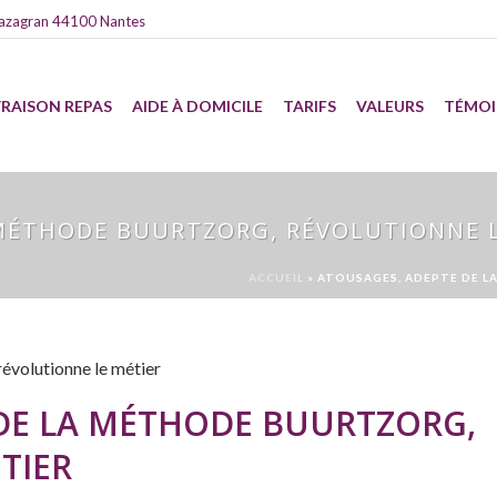
azagran 44100 Nantes
VRAISON REPAS
AIDE À DOMICILE
TARIFS
VALEURS
TÉMO
MÉTHODE BUURTZORG, RÉVOLUTIONNE L
ACCUEIL
»
ATOUSAGES, ADEPTE DE L
DE LA MÉTHODE BUURTZORG,
TIER