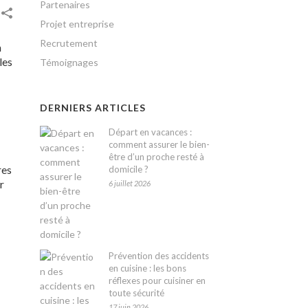
Partenaires
Projet entreprise
Recrutement
n
les
Témoignages
DERNIERS ARTICLES
Départ en vacances :
comment assurer le bien-
être d’un proche resté à
res
domicile ?
r
6 juillet 2026
Prévention des accidents
en cuisine : les bons
réflexes pour cuisiner en
toute sécurité
17 juin 2026