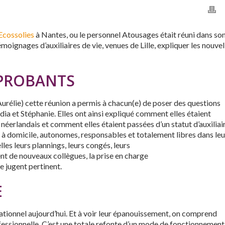
Ecossolies
à Nantes, ou le personnel Atousages était réuni dans so
moignages d’auxiliaires de vie, venues de Lille, expliquer les nouvel
PROBANTS
 Aurélie) cette réunion a permis à chacun(e) de poser des questions
ia et Stéphanie. Elles ont ainsi expliqué comment elles étaient
éerlandais et comment elles étaient passées d’un statut d’auxiliai
ie à domicile, autonomes, responsables et totalement libres dans leu
elles leurs plannings, leurs congés, leurs
nt de nouveaux collègues, la prise en charge
le jugent pertinent.
E
rationnel aujourd’hui. Et à voir leur épanouissement, on comprend
essionnelle. C’est une totale refonte d’un mode de fonctionnement