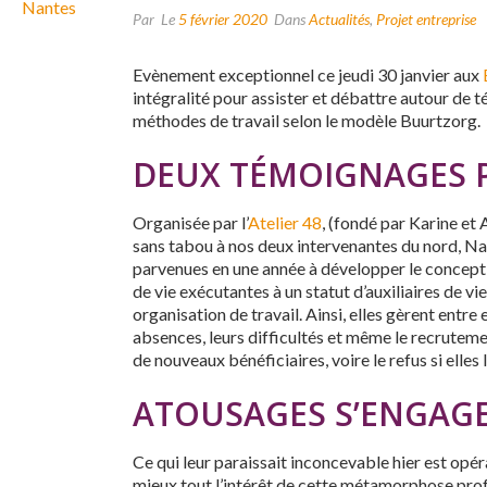
Par
Le
5 février 2020
Dans
Actualités
,
Projet entreprise
Evènement exceptionnel ce jeudi 30 janvier aux
intégralité pour assister et débattre autour de té
méthodes de travail selon le modèle Buurtzorg.
DEUX TÉMOIGNAGES 
Organisée par l’
Atelier 48
, (fondé par Karine et
sans tabou à nos deux intervenantes du nord, Nad
parvenues en une année à développer le concept n
de vie exécutantes à un statut d’auxiliaires de v
organisation de travail. Ainsi
, elles gèrent entre 
absences, leurs difficultés et même le recruteme
de nouveaux bénéficiaires, voire le refus si elles 
ATOUSAGES S’ENGAG
Ce qui leur paraissait inconcevable hier est opé
mieux tout l’intérêt de cette métamorphose prof