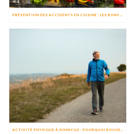
PRÉVENTION DES ACCIDENTS EN CUISINE : LES BONS RÉFLEXES POUR CUISINER EN TOUTE SÉCURITÉ
ACTIVITÉ PHYSIQUE À DOMICILE : POURQUOI BOUGER CHAQUE JOUR AIDE À PRÉSERVER L’AUTONOMIE ?