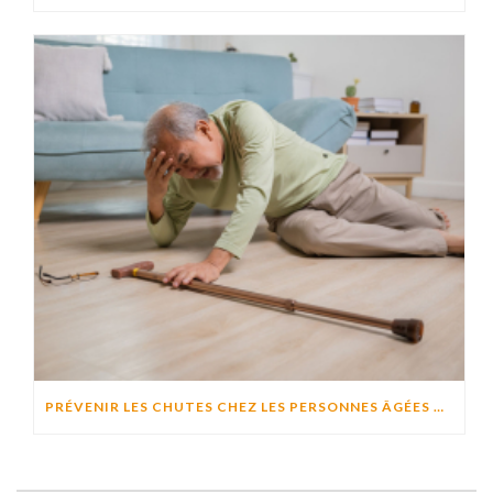
PRÉVENIR LES CHUTES CHEZ LES PERSONNES ÂGÉES À DOMICILE : CAUSES, RISQUES ET SOLUTIONS EFFICACES