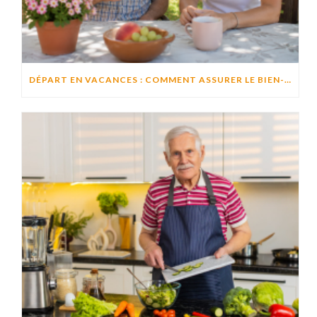
DÉPART EN VACANCES : COMMENT ASSURER LE BIEN-ÊTRE D’UN PROCHE RESTÉ À DOMICILE ?