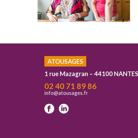
ATOUSAGES
1 rue Mazagran – 44100 NANTE
02 40 71 89 86
info@atousages.fr