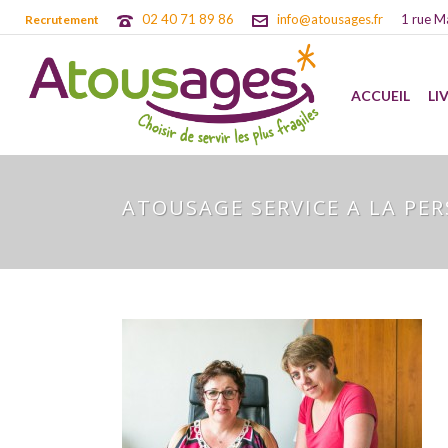
02 40 71 89 86
info@atousages.fr
1 rue M
Recrutement
ACCUEIL
LI
ATOUSAGE SERVICE A LA PE