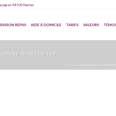
azagran 44100 Nantes
VRAISON REPAS
AIDE À DOMICILE
TARIFS
VALEURS
TÉMO
RSONNE NANTES 109
ACCUEIL
»
VALEURS, ENGAGEME