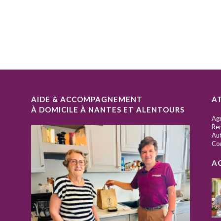
AIDE & ACCOMPAGNEMENT
A
À DOMICILE À NANTES ET ALENTOURS
S
Ag
Ren
Aut
Co
A