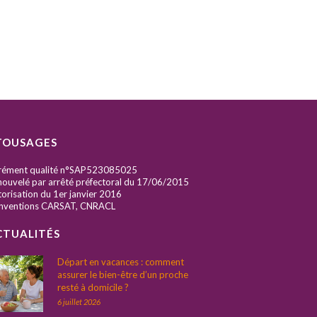
TOUSAGES
rément qualité n°SAP523085025
ouvelé par arrêté préfectoral du 17/06/2015
orisation du 1er janvier 2016
nventions CARSAT, CNRACL
CTUALITÉS
Départ en vacances : comment
assurer le bien-être d’un proche
resté à domicile ?
6 juillet 2026