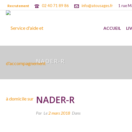
02 40 71 89 86
info@atousages.fr
1 rue M
Recrutement
ACCUEIL
LI
NADER-R
NADER-R
Par
Le
2 mars 2018
Dans