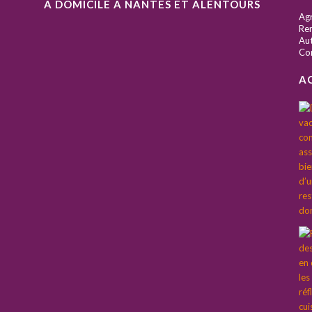
À DOMICILE À NANTES ET ALENTOURS
S
Ag
Ren
Aut
Co
A