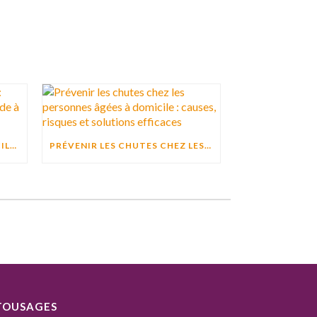
ACTIVITÉ PHYSIQUE À DOMICILE : POURQUOI BOUGER CHAQUE JOUR AIDE À PRÉSERVER L’AUTONOMIE ?
PRÉVENIR LES CHUTES CHEZ LES PERSONNES ÂGÉES À DOMICILE : CAUSES, RISQUES ET SOLUTIONS EFFICACES
TOUSAGES