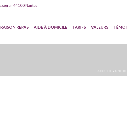
azagran 44100 Nantes
VRAISON REPAS
AIDE À DOMICILE
TARIFS
VALEURS
TÉMO
ACCUEIL
»
UNE R