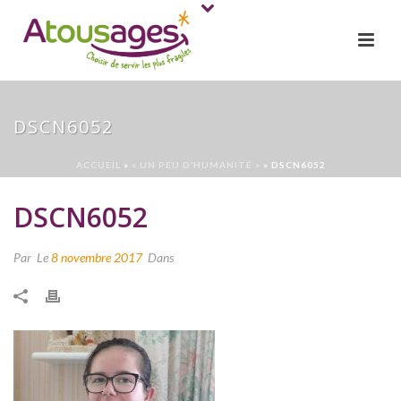
DSCN6052
ACCUEIL
»
« UN PEU D’HUMANITÉ »
»
DSCN6052
DSCN6052
Par
Le
8 novembre 2017
Dans