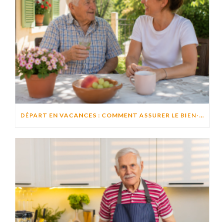
DÉPART EN VACANCES : COMMENT ASSURER LE BIEN-ÊTRE D’UN PROCHE RESTÉ À DOMICILE ?