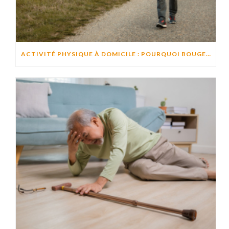
ACTIVITÉ PHYSIQUE À DOMICILE : POURQUOI BOUGER CHAQUE JOUR AIDE À PRÉSERVER L’AUTONOMIE ?