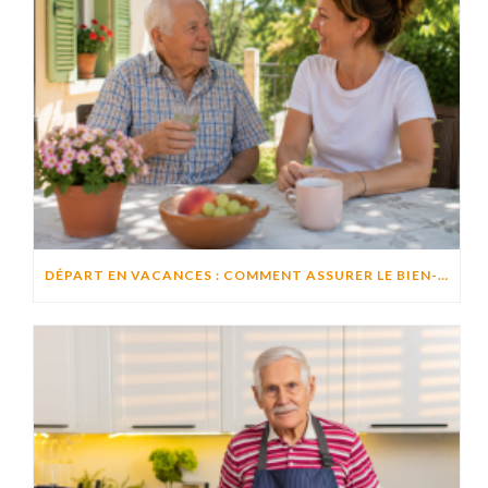
DÉPART EN VACANCES : COMMENT ASSURER LE BIEN-ÊTRE D’UN PROCHE RESTÉ À DOMICILE ?