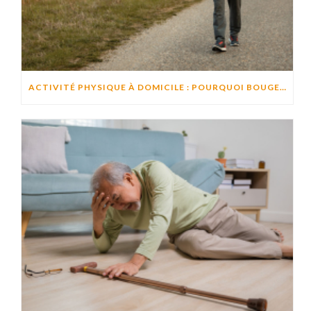
ACTIVITÉ PHYSIQUE À DOMICILE : POURQUOI BOUGER CHAQUE JOUR AIDE À PRÉSERVER L’AUTONOMIE ?