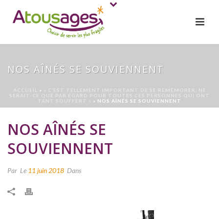
NOS AÎNÉS SE SOUVIENNENT
ACCUEIL
»
« C’EST TELLEMENT IMPORTANT DE SE REMÉMORER, NE
SERAIT-CE QUE PAR ÉGARD POUR TOUTES CES PERSONNES QUI ONT
TANT SOUFFERT »
»
NOS AÎNÉS SE SOUVIENNENT
NOS AÎNÉS SE
SOUVIENNENT
Par
Le
11 juin 2018
Dans