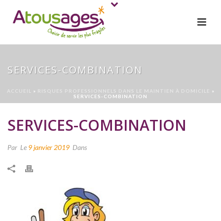
SERVICES-COMBINATION
ACCUEIL
»
RISQUES PROFESSIONNELS DANS LE MAINTIEN À DOMICILE
»
SERVICES-COMBINATION
SERVICES-COMBINATION
Par
Le
9 janvier 2019
Dans