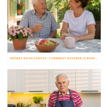
DÉPART EN VACANCES : COMMENT ASSURER LE BIEN-ÊTRE D’UN PROCHE RESTÉ À DOMICILE ?