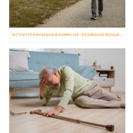
ACTIVITÉ PHYSIQUE À DOMICILE : POURQUOI BOUGER CHAQUE JOUR AIDE À PRÉSERVER L’AUTONOMIE ?