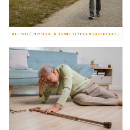
ACTIVITÉ PHYSIQUE À DOMICILE : POURQUOI BOUGER CHAQUE JOUR AIDE À PRÉSERVER L’AUTONOMIE ?