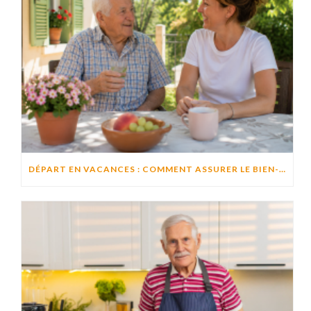
DÉPART EN VACANCES : COMMENT ASSURER LE BIEN-ÊTRE D’UN PROCHE RESTÉ À DOMICILE ?