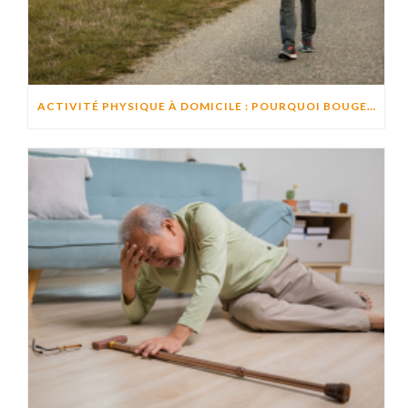
ACTIVITÉ PHYSIQUE À DOMICILE : POURQUOI BOUGER CHAQUE JOUR AIDE À PRÉSERVER L’AUTONOMIE ?