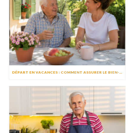
DÉPART EN VACANCES : COMMENT ASSURER LE BIEN-ÊTRE D’UN PROCHE RESTÉ À DOMICILE ?