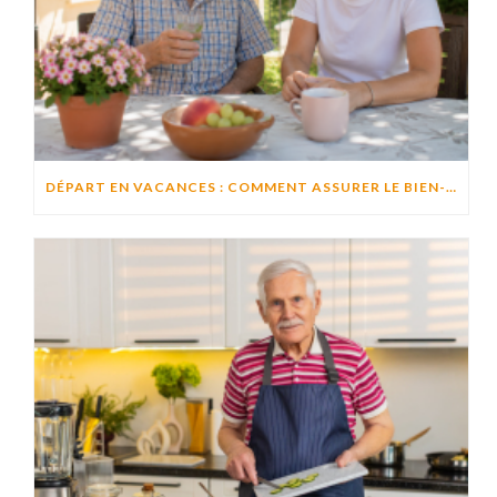
DÉPART EN VACANCES : COMMENT ASSURER LE BIEN-ÊTRE D’UN PROCHE RESTÉ À DOMICILE ?