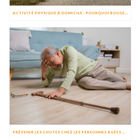
ACTIVITÉ PHYSIQUE À DOMICILE : POURQUOI BOUGER CHAQUE JOUR AIDE À PRÉSERVER L’AUTONOMIE ?
PRÉVENIR LES CHUTES CHEZ LES PERSONNES ÂGÉES À DOMICILE : CAUSES, RISQUES ET SOLUTIONS EFFICACES