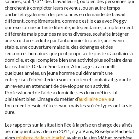
salariés, soit 1/3** des travailleurs), ou bien des personnes qui
cherchent à compléter leurs revenus, ou un autre temps
partiel et également des personnes en demande de travail
différent, complémentaire, comme c’est le cas avec Peggy
qui exerce une activité libérale, indépendante, complètement
différente mais pour des raisons diverses, souhaite intégrer
une structure séduite par l’autonomie du poste, un revenu
stable, une couverture maladie, des échanges et des
rencontres humaines que peut proposer le poste d’auxiliaire à
domicile, et qui complète bien une activité plus solitaire dans
la créativité. De la même façon, Atousages a accueilli
quelques années, un jeune homme qui démarrait une
entreprise d’ébénisterie à son compten et souhaitait garantir
un revenu en attendant de développer son activité.
Professionnel de l’aide à domicile, ses deux métiers lui
plaisaient bien. L’image du métier d’
auxiliaire de vie
a
fortement besoin d’être revue, mais les stéréotypes ont la vie
dure.
Les rapports sur la situation liée à la prise en charge des aînés
ne manquent pas : déjà en 2011, il y a 9 ans, Roselyne Bachelot
alors
ministre de la solidarité
avait eu le sien (débat, synthèse