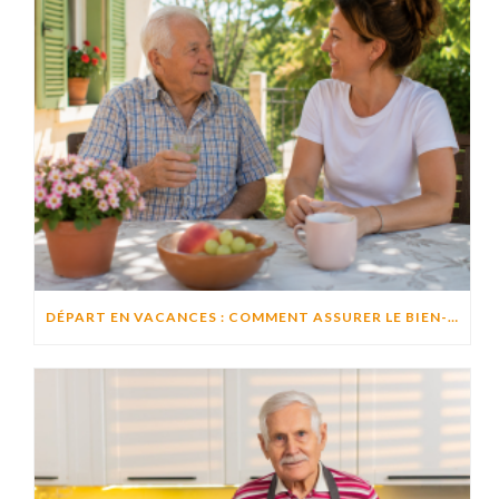
DÉPART EN VACANCES : COMMENT ASSURER LE BIEN-ÊTRE D’UN PROCHE RESTÉ À DOMICILE ?