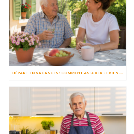
DÉPART EN VACANCES : COMMENT ASSURER LE BIEN-ÊTRE D’UN PROCHE RESTÉ À DOMICILE ?