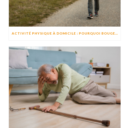
ACTIVITÉ PHYSIQUE À DOMICILE : POURQUOI BOUGER CHAQUE JOUR AIDE À PRÉSERVER L’AUTONOMIE ?