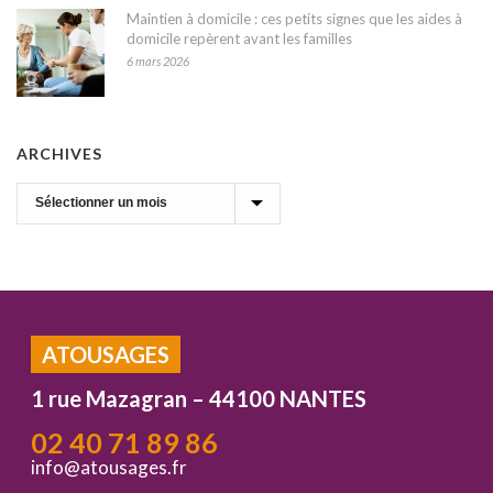
Maintien à domicile : ces petits signes que les aides à
domicile repèrent avant les familles
6 mars 2026
ARCHIVES
Archives
ATOUSAGES
1 rue Mazagran – 44100 NANTES
02 40 71 89 86
info@atousages.fr