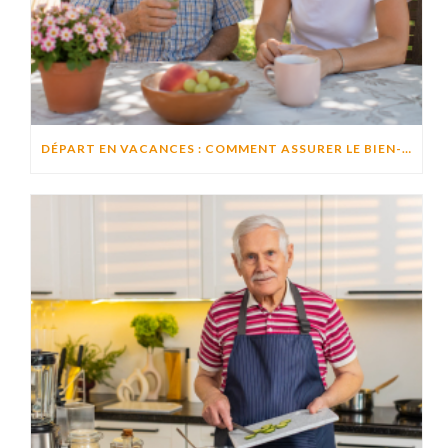
DÉPART EN VACANCES : COMMENT ASSURER LE BIEN-ÊTRE D’UN PROCHE RESTÉ À DOMICILE ?