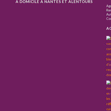
À DOMICILE À NANTES ET ALENTOURS
S
Ag
Ren
Aut
Co
A