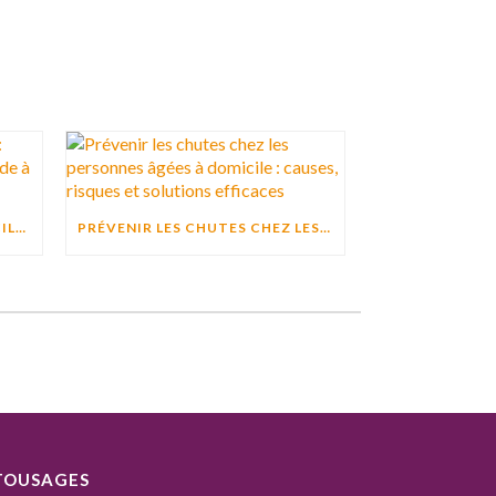
ACTIVITÉ PHYSIQUE À DOMICILE : POURQUOI BOUGER CHAQUE JOUR AIDE À PRÉSERVER L’AUTONOMIE ?
PRÉVENIR LES CHUTES CHEZ LES PERSONNES ÂGÉES À DOMICILE : CAUSES, RISQUES ET SOLUTIONS EFFICACES
TOUSAGES