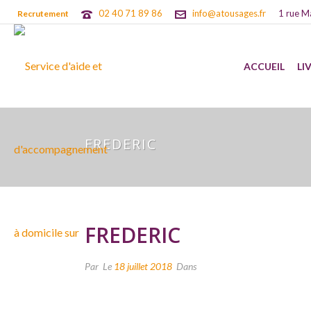
02 40 71 89 86
info@atousages.fr
1 rue M
Recrutement
ACCUEIL
LI
FREDERIC
FREDERIC
Par
Le
18 juillet 2018
Dans