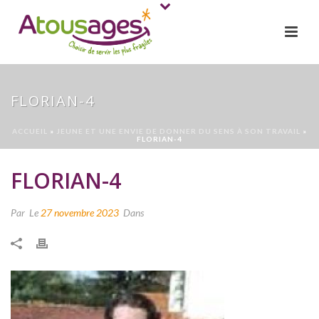
FLORIAN-4
ACCUEIL
»
JEUNE ET UNE ENVIE DE DONNER DU SENS À SON TRAVAIL
»
FLORIAN-4
FLORIAN-4
Par
Le
27 novembre 2023
Dans