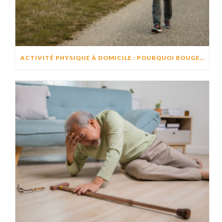
ACTIVITÉ PHYSIQUE À DOMICILE : POURQUOI BOUGER CHAQUE JOUR AIDE À PRÉSERVER L’AUTONOMIE ?