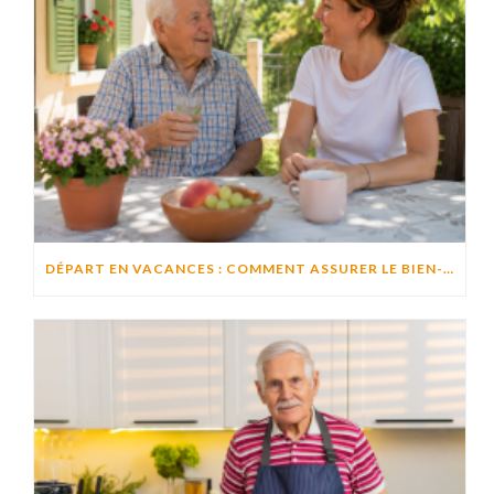
DÉPART EN VACANCES : COMMENT ASSURER LE BIEN-ÊTRE D’UN PROCHE RESTÉ À DOMICILE ?