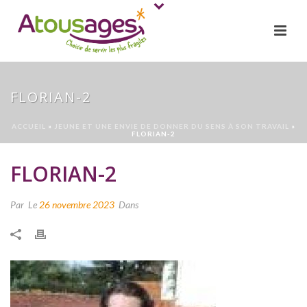
FLORIAN-2
ACCUEIL
»
JEUNE ET UNE ENVIE DE DONNER DU SENS À SON TRAVAIL
»
FLORIAN-2
FLORIAN-2
Par
Le
26 novembre 2023
Dans