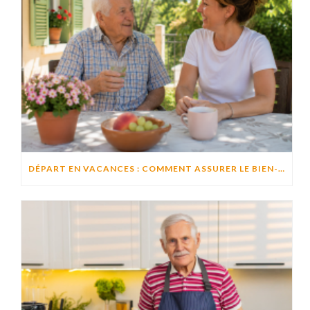
DÉPART EN VACANCES : COMMENT ASSURER LE BIEN-ÊTRE D’UN PROCHE RESTÉ À DOMICILE ?