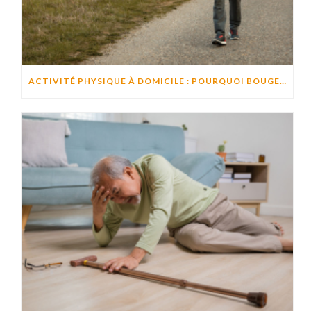
ACTIVITÉ PHYSIQUE À DOMICILE : POURQUOI BOUGER CHAQUE JOUR AIDE À PRÉSERVER L’AUTONOMIE ?