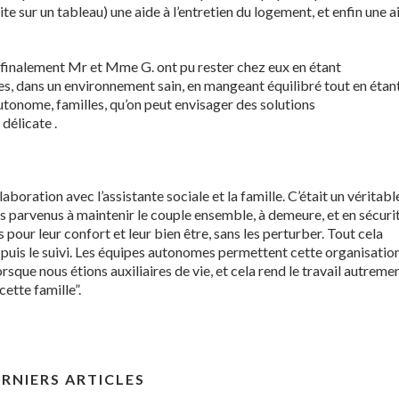
te sur un tableau) une aide à l’entretien du logement, et enfin une a
ue finalement Mr et Mme G. ont pu rester chez eux en étant
s, dans un environnement sain, en mangeant équilibré tout en étan
autonome, familles, qu’on peut envisager des solutions
délicate .
laboration avec l’assistante sociale et la famille. C’était un véritabl
 parvenus à maintenir le couple ensemble, à demeure, et en sécuri
pour leur confort et leur bien être, sans les perturber. Tout cela
n puis le suivi. Les équipes autonomes permettent cette organisation
rsque nous étions auxiliaires de vie, et cela rend le travail autreme
cette famille”.
RNIERS ARTICLES