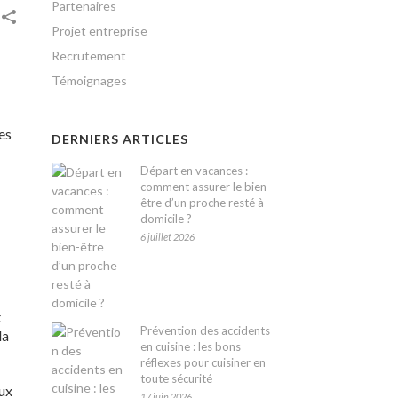
Partenaires
Projet entreprise
Recrutement
Témoignages
es
DERNIERS ARTICLES
Départ en vacances :
comment assurer le bien-
être d’un proche resté à
domicile ?
6 juillet 2026
t
Prévention des accidents
la
en cuisine : les bons
réflexes pour cuisiner en
toute sécurité
aux
17 juin 2026