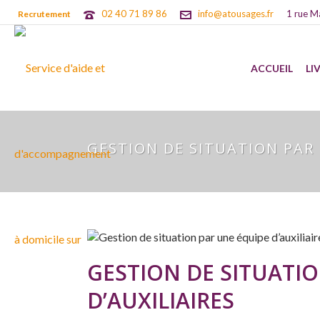
02 40 71 89 86
info@atousages.fr
1 rue M
Recrutement
ACCUEIL
LI
GESTION DE SITUATION PAR 
GESTION DE SITUATI
D’AUXILIAIRES