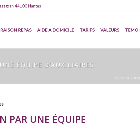
azagran 44100 Nantes
VRAISON REPAS
AIDE À DOMICILE
TARIFS
VALEURS
TÉMO
UNE ÉQUIPE D’AUXILIAIRES
ACCUEIL
»
GE
ON PAR UNE ÉQUIPE