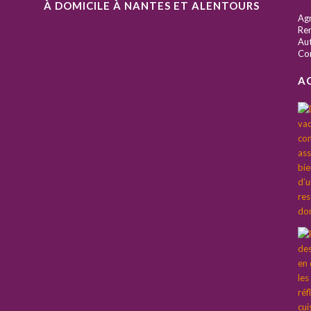
À DOMICILE À NANTES ET ALENTOURS
S
Ag
Ren
Aut
Co
A