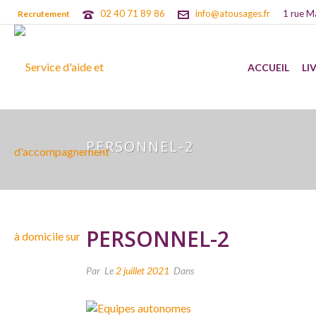
02 40 71 89 86
info@atousages.fr
1 rue M
Recrutement
ACCUEIL
LI
PERSONNEL-2
PERSONNEL-2
Par
Le
2 juillet 2021
Dans