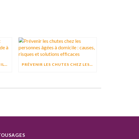
ACTIVITÉ PHYSIQUE À DOMICILE : POURQUOI BOUGER CHAQUE JOUR AIDE À PRÉSERVER L’AUTONOMIE ?
PRÉVENIR LES CHUTES CHEZ LES PERSONNES ÂGÉES À DOMICILE : CAUSES, RISQUES ET SOLUTIONS EFFICACES
TOUSAGES