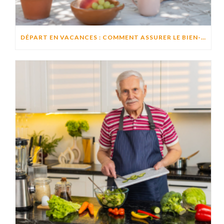
DÉPART EN VACANCES : COMMENT ASSURER LE BIEN-ÊTRE D’UN PROCHE RESTÉ À DOMICILE ?