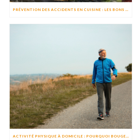
PRÉVENTION DES ACCIDENTS EN CUISINE : LES BONS RÉFLEXES POUR CUISINER EN TOUTE SÉCURITÉ
ACTIVITÉ PHYSIQUE À DOMICILE : POURQUOI BOUGER CHAQUE JOUR AIDE À PRÉSERVER L’AUTONOMIE ?