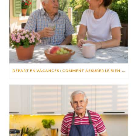
DÉPART EN VACANCES : COMMENT ASSURER LE BIEN-ÊTRE D’UN PROCHE RESTÉ À DOMICILE ?