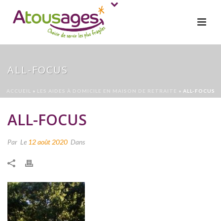
ALL-FOCUS
ACCUEIL
»
LES AIDES À DOMICILE EN MAISON DE RETRAITE
»
ALL-FOCUS
ALL-FOCUS
Par
Le
12 août 2020
Dans