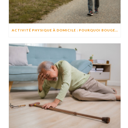
ACTIVITÉ PHYSIQUE À DOMICILE : POURQUOI BOUGER CHAQUE JOUR AIDE À PRÉSERVER L’AUTONOMIE ?