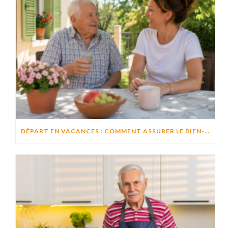
DÉPART EN VACANCES : COMMENT ASSURER LE BIEN-ÊTRE D’UN PROCHE RESTÉ À DOMICILE ?