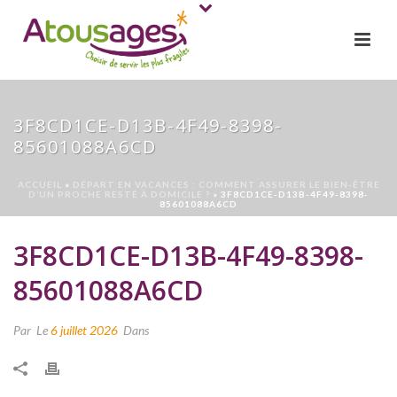
3F8CD1CE-D13B-4F49-8398-
85601088A6CD
ACCUEIL
»
DÉPART EN VACANCES : COMMENT ASSURER LE BIEN-ÊTRE
D’UN PROCHE RESTÉ À DOMICILE ?
»
3F8CD1CE-D13B-4F49-8398-
85601088A6CD
3F8CD1CE-D13B-4F49-8398-
85601088A6CD
Par
Le
6 juillet 2026
Dans