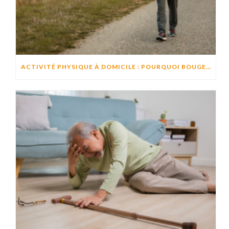
ACTIVITÉ PHYSIQUE À DOMICILE : POURQUOI BOUGER CHAQUE JOUR AIDE À PRÉSERVER L’AUTONOMIE ?