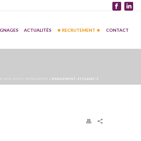
IGNAGES
ACTUALITÉS
★ RECRUTEMENT ★
CONTACT
UR NOS AIDES-MÉNAGÈRES
»
RANGEMENT-37156647-2