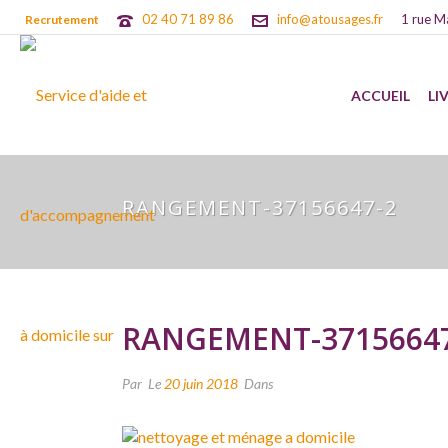
02 40 71 89 86
info@atousages.fr
1 rue M
Recrutement
ACCUEIL
LI
RANGEMENT-37156647-2
RANGEMENT-37156647
Par
Le
20 juin 2018
Dans