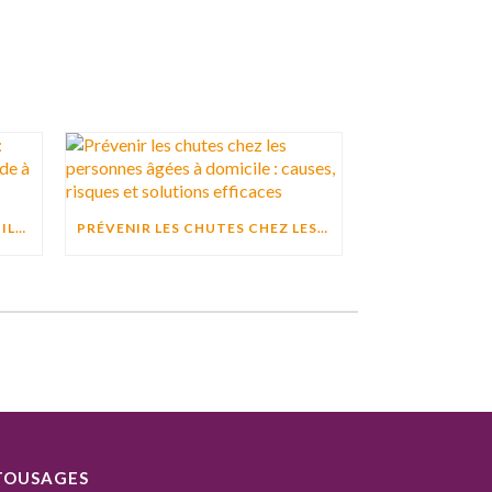
ACTIVITÉ PHYSIQUE À DOMICILE : POURQUOI BOUGER CHAQUE JOUR AIDE À PRÉSERVER L’AUTONOMIE ?
PRÉVENIR LES CHUTES CHEZ LES PERSONNES ÂGÉES À DOMICILE : CAUSES, RISQUES ET SOLUTIONS EFFICACES
TOUSAGES