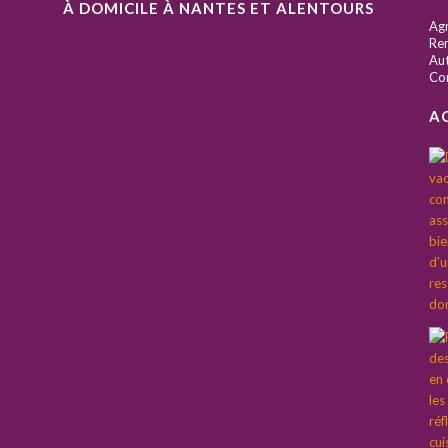
À DOMICILE À NANTES ET ALENTOURS
S
Ag
Ren
Aut
Co
A