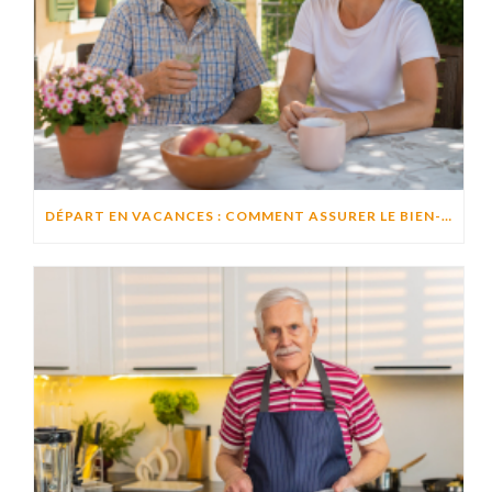
DÉPART EN VACANCES : COMMENT ASSURER LE BIEN-ÊTRE D’UN PROCHE RESTÉ À DOMICILE ?