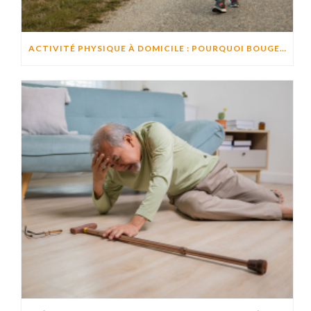
ACTIVITÉ PHYSIQUE À DOMICILE : POURQUOI BOUGER CHAQUE JOUR AIDE À PRÉSERVER L’AUTONOMIE ?