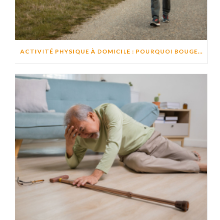
ACTIVITÉ PHYSIQUE À DOMICILE : POURQUOI BOUGER CHAQUE JOUR AIDE À PRÉSERVER L’AUTONOMIE ?