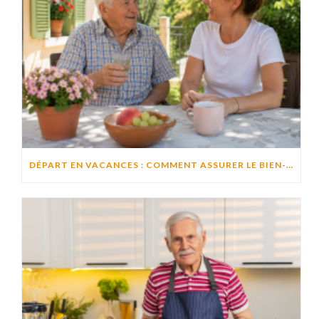
DÉPART EN VACANCES : COMMENT ASSURER LE BIEN-ÊTRE D’UN PROCHE RESTÉ À DOMICILE ?