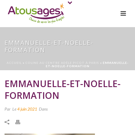
EMMANUELLE-ET-NOELLE-
FORMATION
ACCUEIL
»
COLINE AU CENTRE ADÈLE PICOT À PARIS
»
EMMANUELLE-
ET-NOELLE-FORMATION
EMMANUELLE-ET-NOELLE-
FORMATION
Par
Le
4 juin 2021
Dans