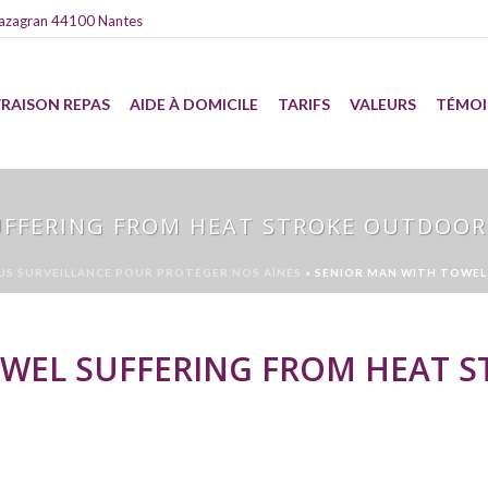
azagran 44100 Nantes
VRAISON REPAS
AIDE À DOMICILE
TARIFS
VALEURS
TÉMO
UFFERING FROM HEAT STROKE OUTDOOR
OUS SURVEILLANCE POUR PROTÉGER NOS AÎNÉS
»
SENIOR MAN WITH TOWEL
WEL SUFFERING FROM HEAT 