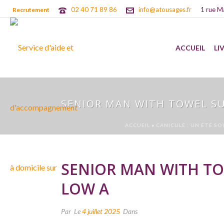
02 40 71 89 86
info@atousages.fr
1 rue M
Recrutement
ACCUEIL
LI
SENIOR MAN WITH TOWEL S
ACCUEIL
»
CANICULE : UN ÉTÉ S
SENIOR MAN WITH TO
LOW A
Par
Le
4 juillet 2025
Dans