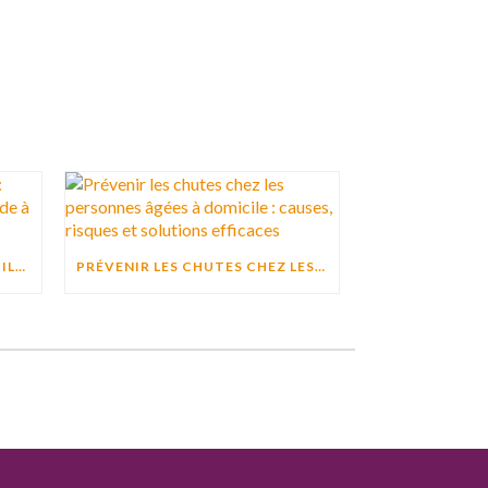
ACTIVITÉ PHYSIQUE À DOMICILE : POURQUOI BOUGER CHAQUE JOUR AIDE À PRÉSERVER L’AUTONOMIE ?
PRÉVENIR LES CHUTES CHEZ LES PERSONNES ÂGÉES À DOMICILE : CAUSES, RISQUES ET SOLUTIONS EFFICACES