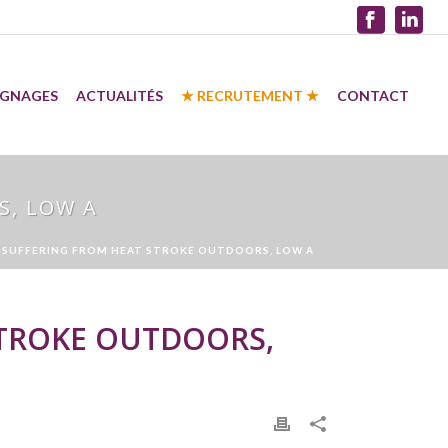
IGNAGES
ACTUALITÉS
★ RECRUTEMENT ★
CONTACT
S, LOW A
 SUFFERING FROM HEAT STROKE OUTDOORS, LOW A
STROKE OUTDOORS,