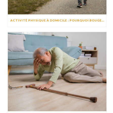
ACTIVITÉ PHYSIQUE À DOMICILE : POURQUOI BOUGER CHAQUE JOUR AIDE À PRÉSERVER L’AUTONOMIE ?