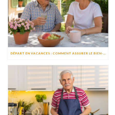
DÉPART EN VACANCES : COMMENT ASSURER LE BIEN-ÊTRE D’UN PROCHE RESTÉ À DOMICILE ?