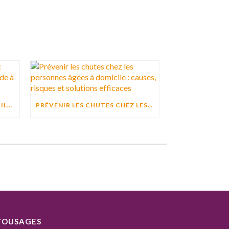
ACTIVITÉ PHYSIQUE À DOMICILE : POURQUOI BOUGER CHAQUE JOUR AIDE À PRÉSERVER L’AUTONOMIE ?
PRÉVENIR LES CHUTES CHEZ LES PERSONNES ÂGÉES À DOMICILE : CAUSES, RISQUES ET SOLUTIONS EFFICACES
TOUSAGES