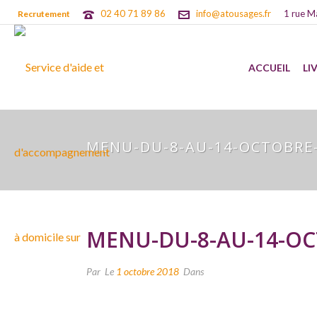
02 40 71 89 86
info@atousages.fr
1 rue M
Recrutement
ACCUEIL
LI
MENU-DU-8-AU-14-OCTOBRE
MENU-DU-8-AU-14-OC
Par
Le
1 octobre 2018
Dans