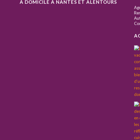
À DOMICILE À NANTES ET ALENTOURS
S
Ag
Ren
Aut
Co
A