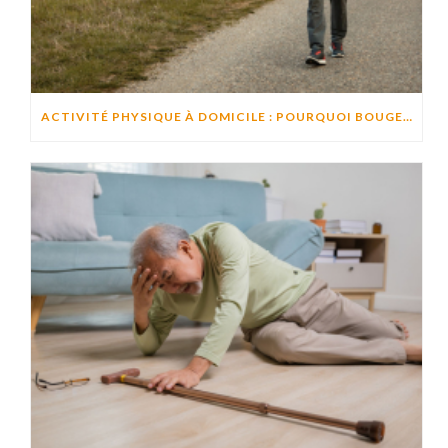
ACTIVITÉ PHYSIQUE À DOMICILE : POURQUOI BOUGER CHAQUE JOUR AIDE À PRÉSERVER L’AUTONOMIE ?