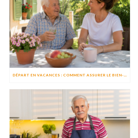
DÉPART EN VACANCES : COMMENT ASSURER LE BIEN-ÊTRE D’UN PROCHE RESTÉ À DOMICILE ?