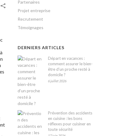
Partenaires
Projet entreprise
Recrutement
Témoignages
ec
DERNIERS ARTICLES
 à
Départ en vacances :
un
comment assurer le bien-
n
être d’un proche resté à
nes
domicile ?
6 juillet 2026
Prévention des accidents
t
en cuisine : les bons
réflexes pour cuisiner en
ent
toute sécurité
17 juin 2026