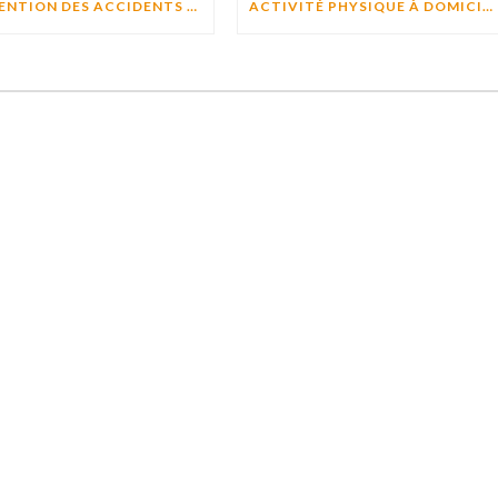
PRÉVENTION DES ACCIDENTS EN CUISINE : LES BONS RÉFLEXES POUR CUISINER EN TOUTE SÉCURITÉ
ACTIVITÉ PHYSIQUE À DOMICILE : POURQUOI BOUGER CHAQUE JOUR AIDE À PRÉSERVER L’AUTONOMIE ?