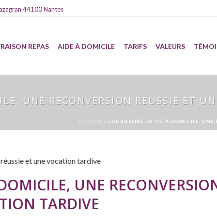
azagran 44100 Nantes
VRAISON REPAS
AIDE À DOMICILE
TARIFS
VALEURS
TÉMO
ICILE, UNE RECONVERSION RÉUSSIE ET U
ACCUEIL
»
L’AUXILIAIRE DE VIE À DOMICILE, U
 À DOMICILE, UNE RECONVERSIO
TION TARDIVE