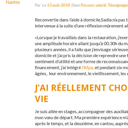
Par
Le
13 août 2018
Dans
Parcours salarié
,
Témoignage
Reconvertie dans l’aide à domicile,Sadia n’a pas t
intervenue à la suite d’une réflexion mûrement a
«Lorsque je travaillais dans la restauration, j’ex
une amplitude horaire allant jusqu’à 00.30h du m
plusieurs années, il a fallu que j’envisage série
domicile et j’ai pris la décision de reprendre un
sentiment d’utilité et une forme de reconnaissa
financement, j’ai intégré
l’Afpa,
et pendant six moi
âgées, leur environnement, le vieillissement, le
J’AI RÉELLEMENT CHOI
VIE
Je suis allée en stages, accompagner des auxiliai
mon vœu de départ. Ma première expérience m’a f
après le temps, et la deuxième, en cantou, auprès