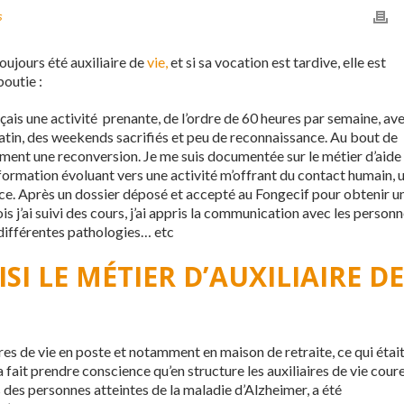
s
oujours été auxiliaire de
vie,
et si sa vocation est tardive, elle est
boutie :
erçais une activité prenante, de l’ordre de 60 heures par semaine, av
atin, des weekends sacrifiés et peu de reconnaissance. Au bout de
usement une reconversion. Je me suis documentée sur le métier d’aide
e formation évoluant vers une activité m’offrant du contact humain, 
nce. Après un dossier déposé et accepté au Fongecif pour obtenir u
s j’ai suivi des cours, j’ai appris la communication avec les person
s différentes pathologies… etc
SI LE MÉTIER D’AUXILIAIRE DE
res de vie en poste et notamment en maison de retraite, ce qui étai
ait prendre conscience qu’en structure les auxiliaires de vie cour
 des personnes atteintes de la maladie d’Alzheimer, a été