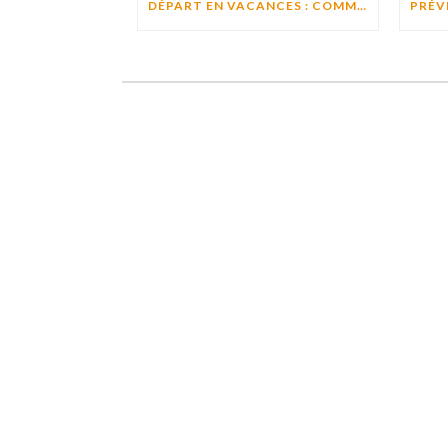
DÉPART EN VACANCES : COMMENT ASSURER LE BIEN-ÊTRE D’UN PROCHE RESTÉ À DOMICILE ?