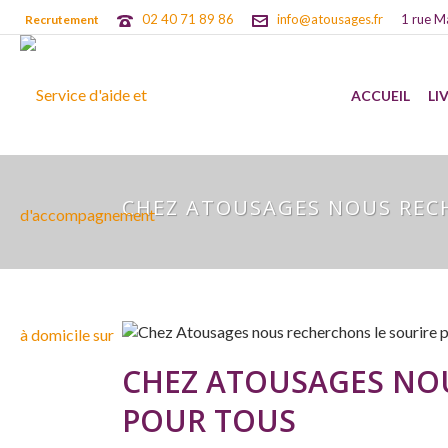
02 40 71 89 86
info@atousages.fr
1 rue M
Recrutement
ACCUEIL
LI
CHEZ ATOUSAGES NOUS REC
CHEZ ATOUSAGES NO
POUR TOUS