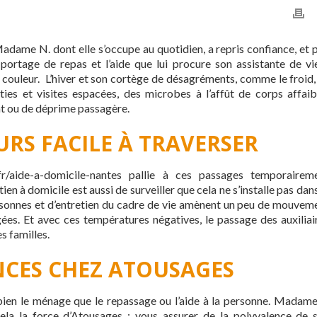
Madame N. dont elle s’occupe au quotidien, a repris confiance, et 
portage de repas et l’aide que lui procure son assistante de vi
de couleur. L’hiver et son cortège de désagréments, comme le froid,
ties et visites espacées, des microbes à l’affût de corps affaibl
nt ou de déprime passagère.
URS FACILE À TRAVERSER
fr/aide-a-domicile-nantes pallie à ces passages temporairem
en à domicile est aussi de surveiller que cela ne s’installe pas dans
sonnes et d’entretien du cadre de vie amènent un peu de mouvem
ées. Et avec ces températures négatives, le passage des auxiliai
s familles.
CES CHEZ ATOUSAGES
bien le ménage que le repassage ou l’aide à la personne. Madam
ela la force d’Atousages : vous assurer de la polyvalence de 