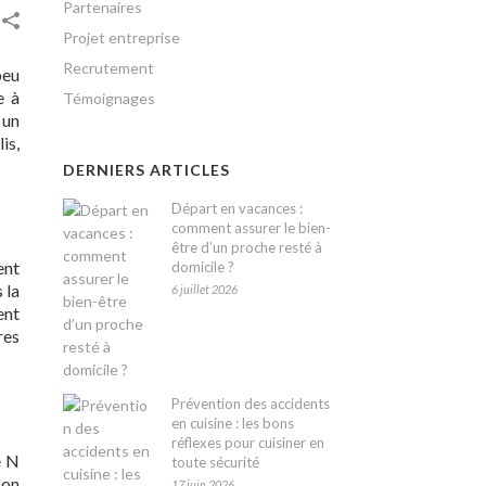
Partenaires
Projet entreprise
Recrutement
peu
e à
Témoignages
 un
is,
DERNIERS ARTICLES
Départ en vacances :
comment assurer le bien-
être d’un proche resté à
ent
domicile ?
 la
6 juillet 2026
ent
res
Prévention des accidents
en cuisine : les bons
réflexes pour cuisiner en
e N
toute sécurité
son
17 juin 2026