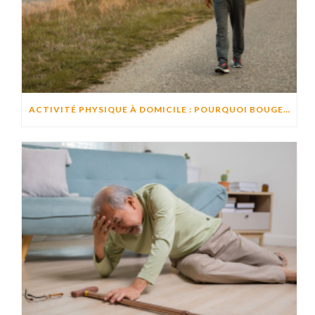
ACTIVITÉ PHYSIQUE À DOMICILE : POURQUOI BOUGER CHAQUE JOUR AIDE À PRÉSERVER L’AUTONOMIE ?