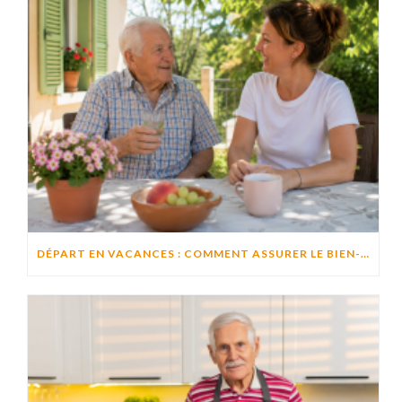
DÉPART EN VACANCES : COMMENT ASSURER LE BIEN-ÊTRE D’UN PROCHE RESTÉ À DOMICILE ?