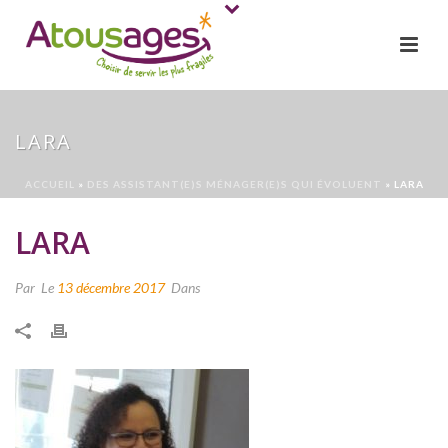
LARA
ACCUEIL
»
DES ASSISTANT(E)S MÉNAGER(E)S QUI ÉVOLUENT
»
LARA
LARA
Par
Le
13 décembre 2017
Dans