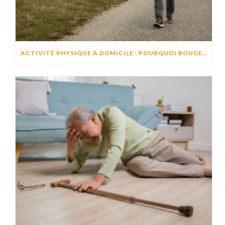
ACTIVITÉ PHYSIQUE À DOMICILE : POURQUOI BOUGER CHAQUE JOUR AIDE À PRÉSERVER L’AUTONOMIE ?