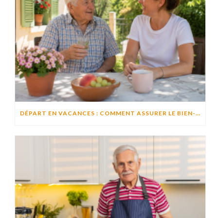
DÉPART EN VACANCES : COMMENT ASSURER LE BIEN-ÊTRE D’UN PROCHE RESTÉ À DOMICILE ?