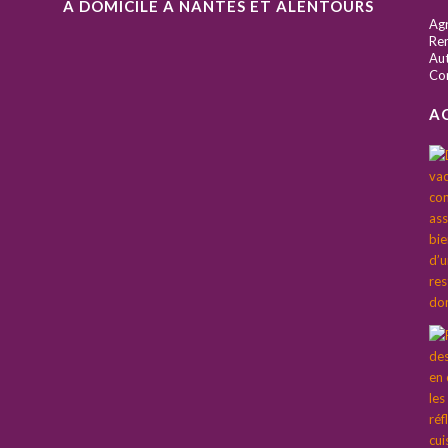
À DOMICILE À NANTES ET ALENTOURS
S
Ag
Ren
Aut
Co
A