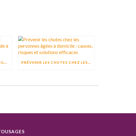
ACTIVITÉ PHYSIQUE À DOMICILE : POURQUOI BOUGER CHAQUE JOUR AIDE À PRÉSERVER L’AUTONOMIE ?
PRÉVENIR LES CHUTES CHEZ LES PERSONNES ÂGÉES À DOMICILE : CAUSES, RISQUES ET SOLUTIONS EFFICACES
TOUSAGES