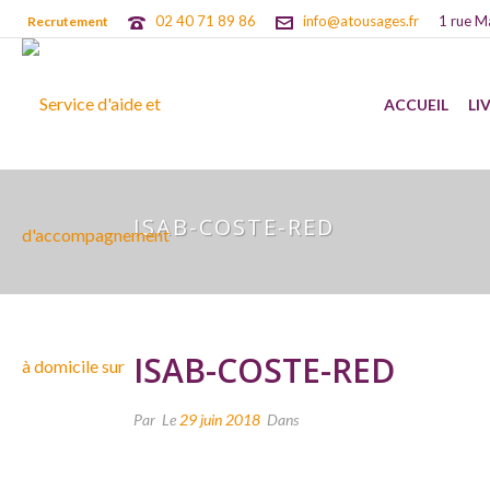
02 40 71 89 86
info@atousages.fr
1 rue M
Recrutement
ACCUEIL
LI
ISAB-COSTE-RED
ISAB-COSTE-RED
Par
Le
29 juin 2018
Dans