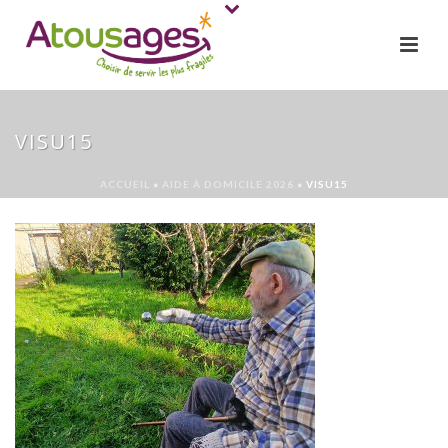
VISU15
ACCUEIL
»
AIDE À DOMICILE 2026
»
VISU15