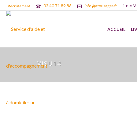
02 40 71 89 86
info@atousages.fr
1 rue M
Recrutement
ACCUEIL
LI
VISU14