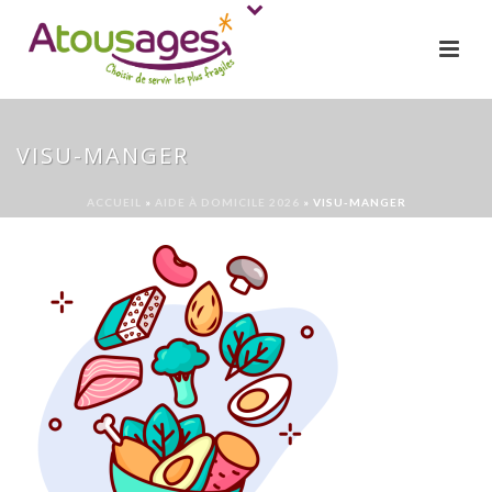
VISU-MANGER
ACCUEIL
»
AIDE À DOMICILE 2026
»
VISU-MANGER