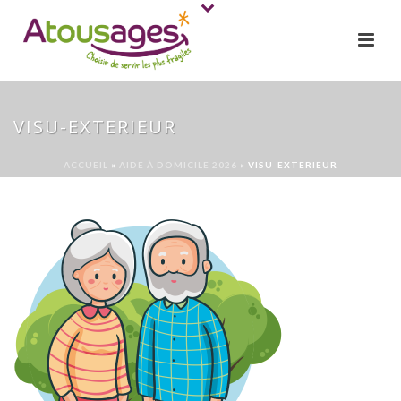
VISU-EXTERIEUR
ACCUEIL
»
AIDE À DOMICILE 2026
»
VISU-EXTERIEUR